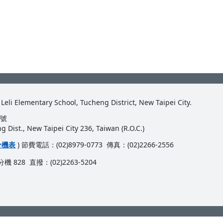
entary School, Tucheng District, New Taipei City.
5號
 Dist., New Taipei City 236, Taiwan (R.O.C.)
分機表
) 節費電話：(02)8979-0773 傳真：(02)2266-2556
機 828 直撥：(02)2263-5204