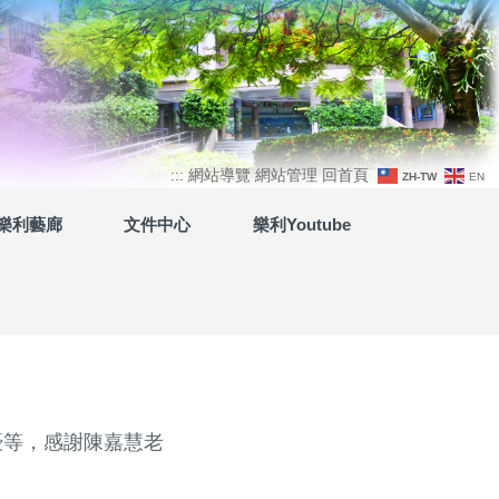
上
:::
網站導覽
網站管理
回首頁
ZH-TW
EN
方
樂利藝廊
文件中心
樂利Youtube
功
能
區
優等，感謝陳嘉慧老