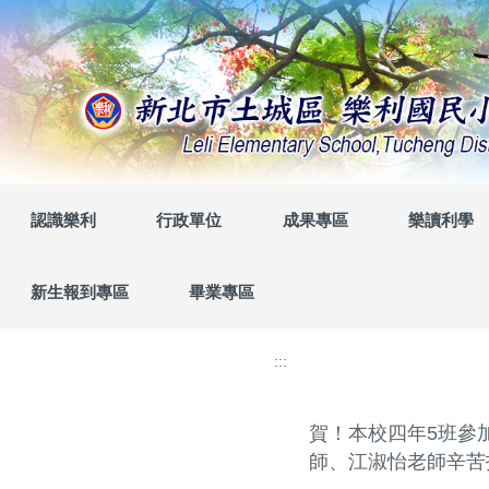
跳
到
主
要
內
容
區
認識樂利
行政單位
成果專區
樂讀利學
新生報到專區
畢業專區
:::
賀！本校四年5班參
師、江淑怡老師辛苦