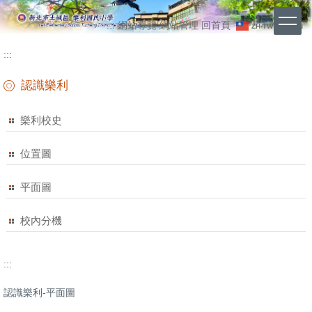
跳
上
到
:::
網站導覽
網站管理
回首頁
ZH-TW
EN
主
方
要
:::
功
內
能
容
認識樂利
區
區
樂利校史
位置圖
平面圖
校內分機
:::
認識樂利-平面圖