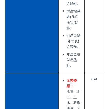
之除帳。
財產增減
表(月報
表)之製
作。
財產目錄
(年報表)
之製作。
年度全校
財產盤
點。
874
全校修
繕：
水電、木
工、土
水、教學
設備。定