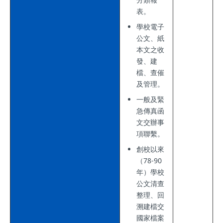
表。
學校電子
公文、紙
本文之收
發、建
檔、查催
及管理。
一般及緊
急傳真函
文交辦事
項聯繫。
創校以來
（78-90
年）學校
公文清查
整理、回
溯建檔交
國家檔案