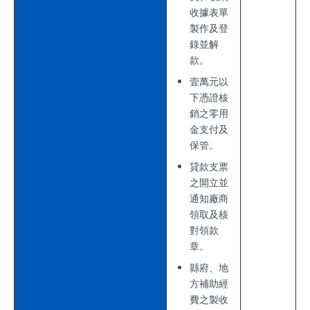
收據表單
製作及登
錄並解
款。
壹萬元以
下憑證核
銷之零用
金支付及
保管。
貸款支票
之開立並
通知廠商
領取及核
對領款
章。
縣府、地
方補助經
費之製收