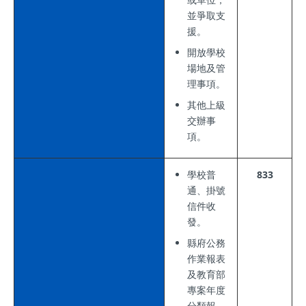
並爭取支
援。
開放學校
場地及管
理事項。
其他上級
交辦事
項。
學校普
833
通、掛號
信件收
發。
縣府公務
作業報表
及教育部
專案年度
分類報