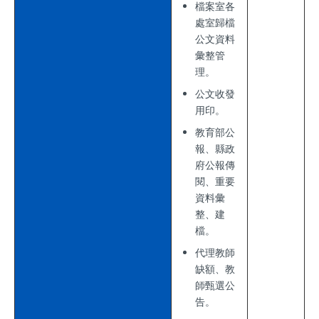
檔案室各
處室歸檔
公文資料
彙整管
理。
公文收發
用印。
教育部公
報、縣政
府公報傳
閱、重要
資料彙
整、建
檔。
代理教師
缺額、教
師甄選公
告。