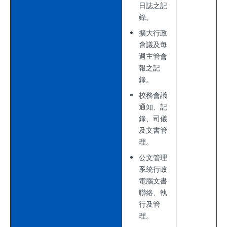
日誌之記
錄。
擴大行政
會議及每
週主管會
報之記
錄。
校務會議
通知、記
錄、司儀
及文書管
理。
公文管理
系統行政
電腦文書
聯絡、執
行及管
理。