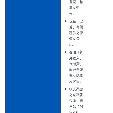
登記、扣
繳及申
報。
現金、票
據、有價
證券之保
管及登
記。
各項預算
外收入、
代辦費、
學雜費製
據及總收
支保管。
收支憑證
之送審及
公庫、專
戶款項保
管及出