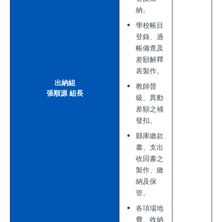
納。
學校帳目
登錄、過
帳備查及
差額解釋
表製作。
出納組
教師晉
張順源 組長
級、異動
差額之補
發扣。
縣庫繳款
書、支出
收回書之
製作、繳
納及保
管。
各項場地
費、收納