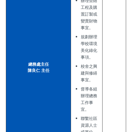
辦理營繕
工程及購
置訂製或
變賣財物
事宜。
規劃辦理
學校環境
美化綠化
事項。
總務處主任
校舍之興
陳良仁 主任
建與修繕
事宜。
督導各組
辦理總務
工作事
宜。
聯繫社區
資源人士
或單位，