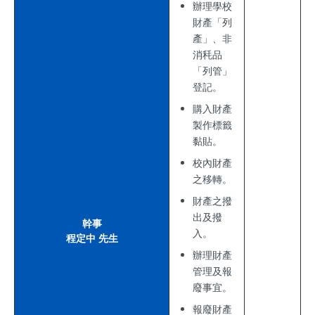
辦理學校
財產「列
產」、非
消秏品
「列管」
登記。
購入財產
製作標籤
黏貼。
校內財產
之移轉。
財產之撥
出及撥
幹事
入。
程定中 先生
辦理財產
管理及報
廢事宜。
報廢財產