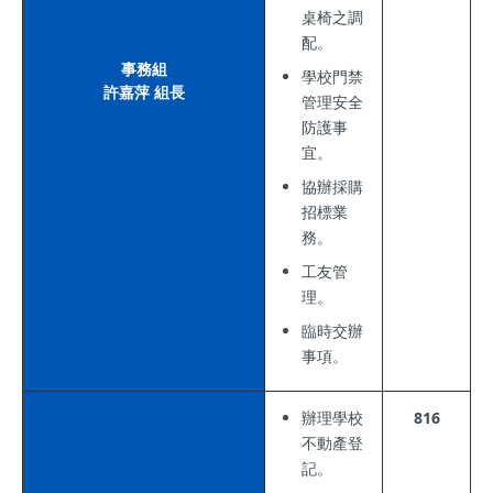
桌椅之調
配。
事務組
學校門禁
許嘉萍 組長
管理安全
防護事
宜。
協辦採購
招標業
務。
工友管
理。
臨時交辦
事項。
辦理學校
816
不動產登
記。