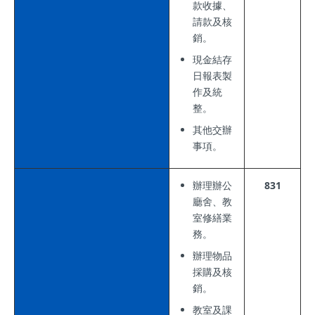
款收據、
請款及核
銷。
現金結存
日報表製
作及統
整。
其他交辦
事項。
辦理辦公
831
廳舍、教
室修繕業
務。
辦理物品
採購及核
銷。
教室及課