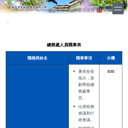
跳
上
到
:::
網站導覽
網站管理
回首頁
ZH-TW
EN
主
方
要
:::
功
內
能
容
區
區
總務處人員職掌表
職稱與姓名
職掌事項
分機
秉承校長
830
指示，策
劃學校總
務處事
宜。
出席校務
會議和行
政會議。