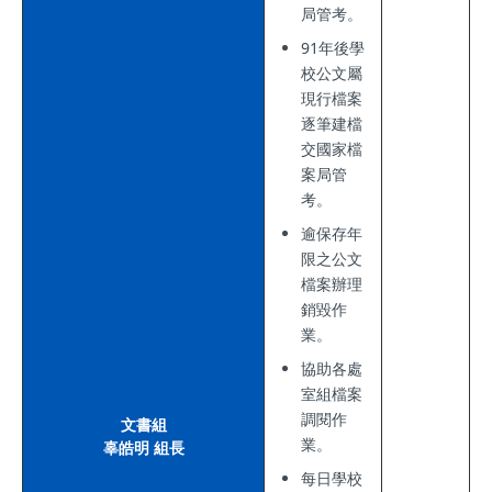
局管考。
91年後學
校公文屬
現行檔案
逐筆建檔
交國家檔
案局管
考。
逾保存年
限之公文
檔案辦理
銷毀作
業。
協助各處
室組檔案
調閱作
文書組
業。
辜皓明 組長
每日學校