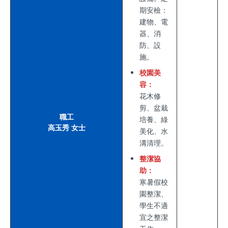
期安檢：
建物、電
器、消
防、設
施。
校園美
容：
花木修
剪、盆栽
職工
培養、綠
高玉秀 女士
美化、水
溝清理。
整潔協
助：
寒暑假校
園整潔、
學生不適
宜之整潔