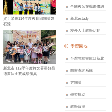
全國教師在職進修網
新北estudy
賀！榮獲114年度教育部閱讀磐
石獎
校外人士教學活動
學習園地
台灣雲端書庫@新北
新北市 112學年度舞文弄墨好品
圖書查詢系統
德書法比賽成績優異
雲閱讀
學習扶助
教學資源