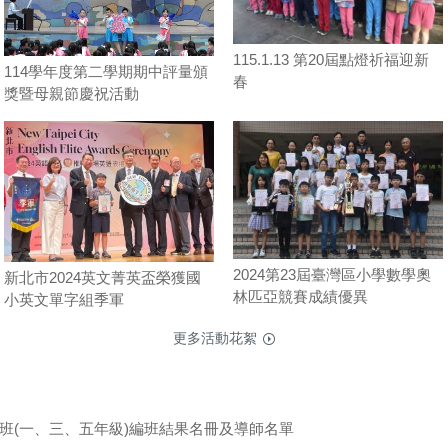
115.1.13 第20屆點燈祈福迎新
114學年度第二學期期中評量頒
春
獎暨母親節慶祝活動
2024第23屆臺灣區小學數學奧
新北市2024英文菁英盃榮獲國
林匹亞競賽成績優異
小英文單字組季軍
更多活動花絮
編班(一、三、五年級)編班結果名冊及導師名單