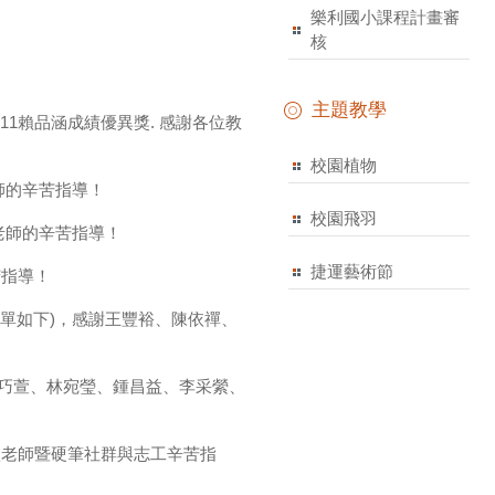
樂利國小課程計畫審
核
主題教學
11賴品涵成績優異獎. 感謝各位教
校園植物
師的辛苦指導！
校園飛羽
老師的辛苦指導！
捷運藝術節
苦指導！
名單如下)，感謝王豐裕、陳依禪、
慧、許巧萱、林宛瑩、鍾昌益、李采縈、
秋老師暨硬筆社群與志工辛苦指