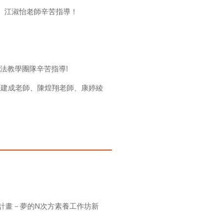
、江淑怡老師辛苦指導！
法教學團隊辛苦指導!
林建成老師、陳煌翔老師、康婷綾
計畫－夢的N次方素養工作坊新