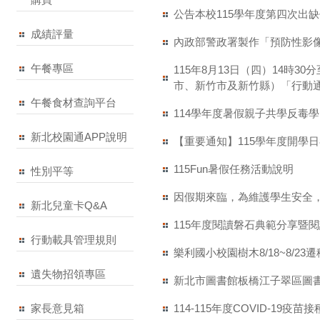
公告本校115學年度第四次出
成績評量
內政部警政署製作「預防性影
午餐專區
115年8月13日（四）14
市、新竹市及新竹縣）「行動
午餐食材查詢平台
114學年度暑假親子共學反毒
新北校園通APP說明
【重要通知】115學年度開學日8
115Fun暑假任務活動說明
性別平等
因假期來臨，為維護學生安全
新北兒童卡Q&A
115年度閱讀磐石典範分享暨
行動載具管理規則
樂利國小校園樹木8/18~8/23
遺失物招領專區
新北市圖書館板橋江子翠區圖書
114-115年度COVID-1
家長意見箱