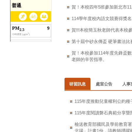
賀！本校四年5班參加新北市1
114學年度校內語文競賽得獎名
賀!!!本校簡玉秋老師代表本校參
第十屆中砂永傳盃 硬筆書法比
賀！本校參加114年度先鋒
老師的辛苦指導。
研習訊息
處室公告
人事
115年度推動兒童權利公約
115年度閱讀磐石典範分享
檢送教育部國民及學前教育署
北場」計畫1份，請教師踴躍