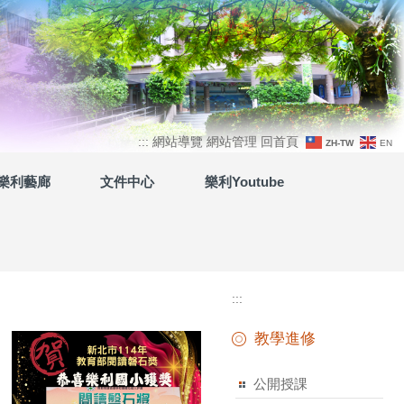
上
:::
網站導覽
網站管理
回首頁
ZH-TW
EN
方
樂利藝廊
文件中心
樂利Youtube
功
能
區
:::
教學進修
公開授課