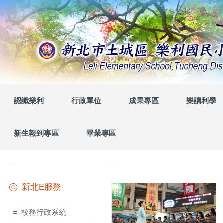
跳
到
主
要
內
容
區
認識樂利
行政單位
成果專區
樂讀利學
新生報到專區
畢業專區
:::
:::
新北E服務
校務行政系統