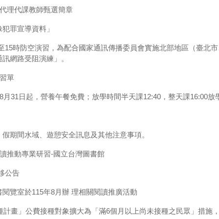
缺代理代課教師甄選簡章
像犯罪宣導資料」
時30分至15時防空演習，為配合國家通訊傳播委員會實施北部地區（臺
通訊網路受阻演練」。
學習單
月31日起，營養午餐免費；放學時間半天課12:40，整天課16:00放
，假期間水域、遊憩安全訊息及其他注意事項。
閱讀推動專業研習-國立台灣圖書館
遷移公告
閱覽室於115年8月辦 理相關閱讀推廣活動
9疫苗接種計畫」公費接種對象擴大為「滿6個月以上尚未接種之民眾」措施，