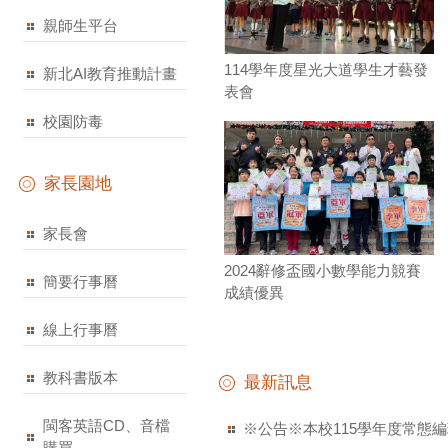
親師生平台
114學年度星光大道學生才藝發
新北AI教育推動計畫
表會
校園防毒
家長園地
家長會
2024辭修盃國小數學能力競賽
簡要行事曆
成績優異
線上行事曆
教科書版本
最新訊息
閩客英語CD、音檔
※公告※本校115學年度常態
購買