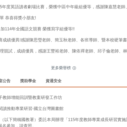
15年度英語讀者劇場比賽，榮獲中區中年級組優等，感謝陳嘉慧老師
單 恭喜得獎小朋友!
加114年全國語文競賽 榮獲寫字組優等!!
賽成績優異!感謝陳思瑩老師、簡玉秋老師、各班導師、暨本校硬筆書
盃數理競試，成績優異，感謝王豐裕老師、陳依禪老師、邱子倫老師、
更多榮譽榜
室公告
獎助學金
資通安全
種子教師增能回訓暨教案研發工作坊
暨閱讀推動專業研習-國立台灣圖書館
（以下簡稱國教署）委託本局辦理「115年度教師專業成長研習實施
報名參加，請查照。