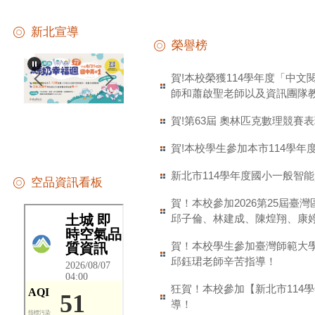
新北宣導
榮譽榜
賀!本校榮獲114學年度「中文
師和蕭啟聖老師以及資訊團隊教
賀!第63屆 奧林匹克數理競
賀!本校學生參加本市114學
新北市114學年度國小一般智
空品資訊看板
賀！本校參加2026第25屆
邱子倫、林建成、陳煌翔、康
賀！本校學生參加臺灣師範大學【
邱鈺珺老師辛苦指導！
狂賀！本校參加【新北市11
導！