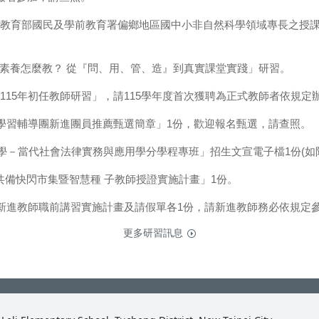
教育部國民及學前教育署偏鄉地區國中小非自然科學領域專長之授課
I素養怎麼教？ 從『問、用、管、造』到真實課堂實踐」研習。
115年初任教師研習」，請115學年度首次獲聘為正式教師者依規定
身學習輔導團新進團員推薦甄選簡章」1份，歡迎報名甄選，請查照。
大學－當代社會法律實務與應用學分學程專班」招生文宣電子檔1份(如
AI共備快閃市集暨智慧種 子教師授證實施計畫」1份。
學新進教師職前講習實施計畫及請假單各1份，請新進教師務必依規定
更多研習訊息