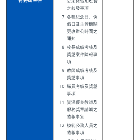
何雲鶴 主任
公未休假加班費
之核發事項
各種紀念日、例
假日及主管機關
更改辦公時間之
通知
校長成績考核及
獎懲案件陳報事
項
教師成績考核及
獎懲事項
職員考績及獎懲
事項
資深優良教師及
服務獎章請頒之
遴報事宜
模範公務人員之
遴報事項