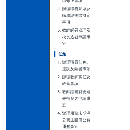
議修正事項
辦理職務歸系及
職務說明書擬定
事項
教師緩召處理及
校長逐召申請事
宜
任免
辦理職員任免、
遷調及銓審事項
辦理教師聘任及
敘薪事項
教師證書變更遺
失補發之申請事
宜
辦理服務未期滿
公費生賠償公費
通知事宜