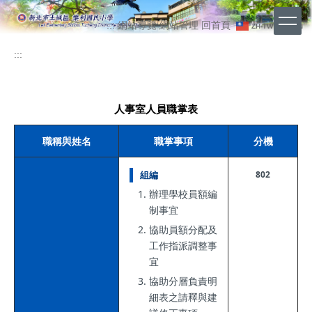
跳
上
到
:::
網站導覽
網站管理
回首頁
ZH-TW
EN
主
方
要
:::
功
內
能
容
區
區
人事室人員職掌表
職稱與姓名
職掌事項
分機
802
組編
辦理學校員額編
制事宜
協助員額分配及
工作指派調整事
宜
協助分層負責明
細表之請釋與建