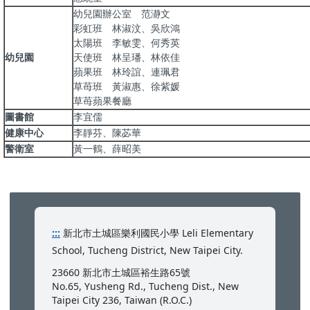
幼兒園辦公室 范瀞文
彩虹班 林淑汶、吳欣鴻
太陽班 李敏雯、何秀英
幼兒園
天使班 林呈璠、林依佳
蘋果班 林玲誼、連珮君
草苺班 黃淑惠、徐紫媛
草苺蘋果餐廳
圖書館
李宜儒
健康中心
李靜芬、陳苾華
警衛室
黃一鶴、薛昭美
:::
新北市土城區樂利國民小學 Leli Elementary
School, Tucheng District, New Taipei City.
23660 新北市土城區裕生路65號
No.65, Yusheng Rd., Tucheng Dist., New
Taipei City 236, Taiwan (R.O.C.)