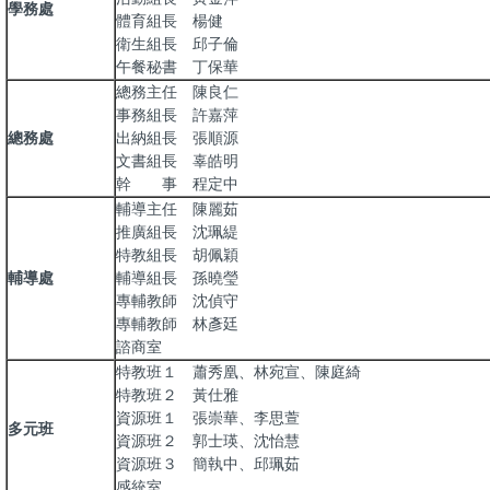
學務處
體育組長 楊健
衛生組長 邱子倫
午餐秘書 丁保華
總務主任 陳良仁
事務組長 許嘉萍
總務處
出納組長 張順源
文書組長 辜皓明
幹 事 程定中
輔導主任 陳麗茹
推廣組長 沈珮緹
特教組長 胡佩穎
輔導處
輔導組長 孫曉瑩
專輔教師 沈偵守
專輔教師 林彥廷
諮商室
特教班１ 蕭秀凰、林宛宣、陳庭綺
特教班２ 黃仕雅
資源班１ 張崇華、李思萱
多元班
資源班２ 郭士瑛、沈怡慧
資源班３ 簡執中、邱珮茹
感統室