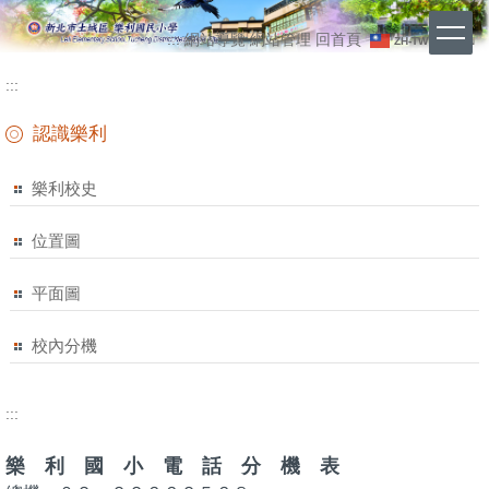
跳
上
到
:::
網站導覽
網站管理
回首頁
ZH-TW
EN
主
方
要
:::
功
內
能
容
認識樂利
區
區
樂利校史
位置圖
平面圖
校內分機
:::
樂 利 國 小 電 話 分 機 表