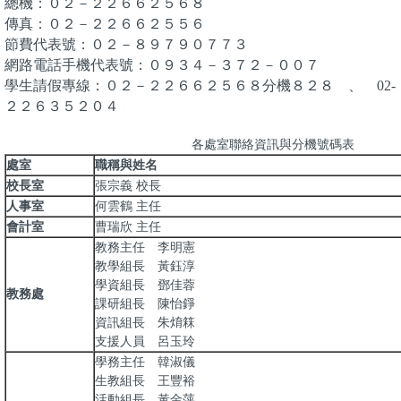
總機：０２－２２６６２５６８
傳真：０２－２２６６２５５６
節費代表號：０２－８９７９０７７３
網路電話手機代表號：０９３４－３７２－００７
學生請假專線：０２－２２６６２５６８分機８２８ 、 02-
２２６３５２０４
各處室聯絡資訊與分機號碼表
處室
職稱與姓名
校長室
張宗義 校長
人事室
何雲鶴 主任
會計室
曹瑞欣 主任
教務主任 李明憲
教學組長 黃鈺淳
學資組長 鄧佳蓉
教務處
課研組長 陳怡錚
資訊組長 朱焴箖
支援人員 呂玉玲
學務主任 韓淑儀
生教組長 王豐裕
活動組長 黃金萍