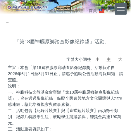
跳
上
到
:::
網站導覽
網站管理
回首頁
ZH-TW
EN
主
方
要
:::
功
內
能
容
區
區
「第18屆神腦原鄉踏查影像紀錄獎」活動。
字體大小調整
小
中
大
主旨：本會「第18屆神腦原鄉踏查影像紀錄獎」活動報名自
2026年6月1日至8月31日止，請惠予協助公告活動海報周知，請
查照。
說明：
一、神腦科技文教基金會舉辦「第18屆神腦原鄉踏查影像紀錄
獎」，旨在透過影像紀錄，鼓勵全民參與地方文化關懷與人地情
感連結，藉此培養觀察與敘事素養。
二、活動包含【紀錄片競賽】與【直式短片競賽】兩項徵件類
別，紀錄片特設學生組，鼓勵學生踴躍參與，總獎金高達190萬
元。
三、活動重要資訊如下：