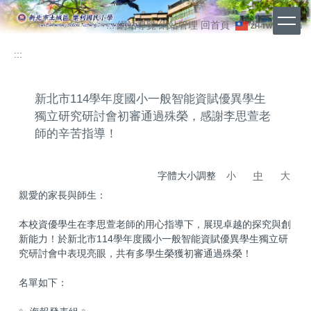
跳
上
到
:::
網站導覽
網站管理
回首頁
ZH-TW
EN
主
方
要
:::
功
內
能
容
區
區
新北市114學年度國小一般智能資賦優異學生
獨立研究研討會初審通過殊榮，感謝李思萱老
師的辛苦指導！
字體大小調整
小
中
大
親愛的家長與師生：
本校資優學生在李思萱老師的用心指導下，展現卓越的探究與創
新能力！於新北市114學年度國小一般智能資賦優異學生獨立研
究研討會中表現亮眼，共有多學生榮獲初審通過殊榮！
名單如下：